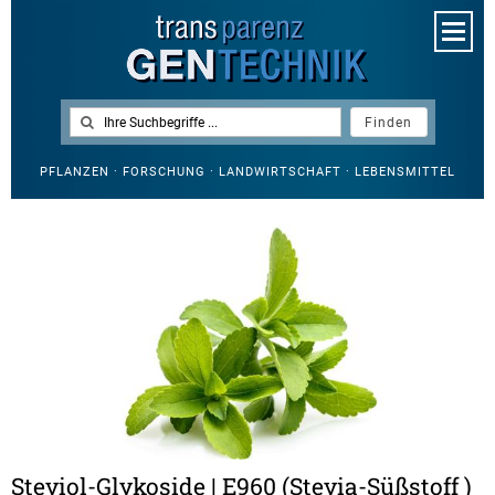
PFLANZEN · FORSCHUNG · LANDWIRTSCHAFT · LEBENSMITTEL
Steviol-Glykoside | E960 (Stevia-Süßstoff )