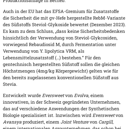
Produktionsanlage in Betrieb.
Auch in der EU hat das EFSA-Gremium für Zusatzstoffe
die Sicherheit die mit gv-Hefe hergestellte RebM-Variante
des Süßstoffs Steviol-Glykoside bewertet (Dezember 2023).
Es kam zu dem Schluss, „dass keine Sicherheitsbedenken
hinsichtlich der Verwendung von Steviol-Glykcosiden,
vorwiegend Rebaudiosid M, durch Fermentation unter
Verwendung von Y. lipolytica VRM, als
Lebensmittelzusatzstoff (…) bestehen.“ Für den
gentechnisch hergestellten Süßstoff sollen die gleichen
Höchstmengen (4mg/kg Körpergewicht) gelten wie für
den bereits zugelassenen konventionellen Süßstoff aus
Stevia.
Entwickelt wurde
Eversweet
von
Evolva
, einem
innovativen, in der Schweiz gegründeten Unternehmen,
das auf verschiedene Anwendungen der Synthetischen
Biologie spezialisiert ist. Inzwischen wird
Eversweet
von
Avansya
produziert, einem
Joint Venture
von
Cargill
,
einem internationalen Agrounternehmen, das schon bei