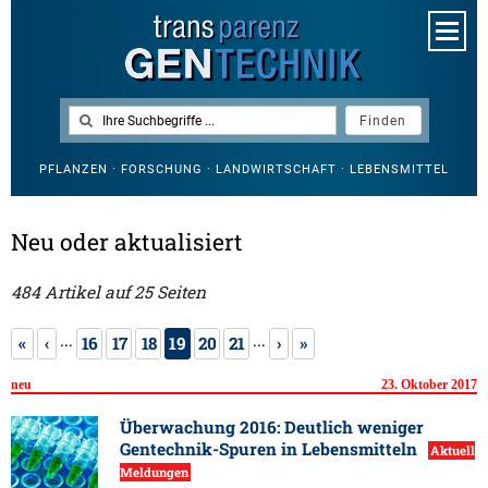
PFLANZEN · FORSCHUNG · LANDWIRTSCHAFT · LEBENSMITTEL
Neu oder aktualisiert
484 Artikel auf 25 Seiten
...
...
«
‹
16
17
18
19
20
21
›
»
neu
23. Oktober 2017
Überwachung 2016: Deutlich weniger
Gentechnik-Spuren in Lebensmitteln
Aktuell
Meldungen