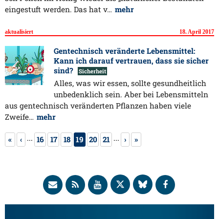
eingestuft werden. Das hat v…
mehr
aktualisiert
18. April 2017
Gentechnisch veränderte Lebensmittel:
Kann ich darauf vertrauen, dass sie sicher
sind?
Sicherheit
Alles, was wir essen, sollte gesundheitlich
unbedenklich sein. Aber bei Lebensmitteln
aus gentechnisch veränderten Pflanzen haben viele
Zweife…
mehr
...
...
«
‹
16
17
18
19
20
21
›
»