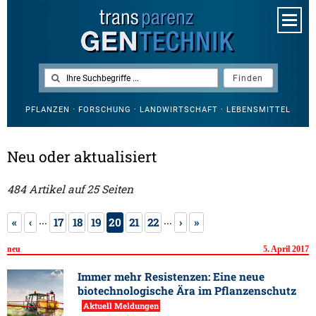
PFLANZEN · FORSCHUNG · LANDWIRTSCHAFT · LEBENSMITTEL
Neu oder aktualisiert
484 Artikel auf 25 Seiten
...
...
«
‹
17
18
19
20
21
22
›
»
neu
5. April 2017
Immer mehr Resistenzen: Eine neue
biotechnologische Ära im Pflanzenschutz
Aktuell Meldungen