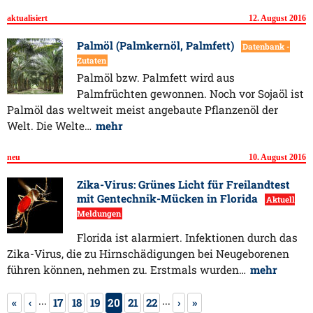
aktualisiert
12. August 2016
Palmöl (Palmkernöl, Palmfett)
Datenbank -
Zutaten
Palmöl bzw. Palmfett wird aus
Palmfrüchten gewonnen. Noch vor Sojaöl ist
Palmöl das weltweit meist angebaute Pflanzenöl der
Welt. Die Welte…
mehr
neu
10. August 2016
Zika-Virus: Grünes Licht für Freilandtest
mit Gentechnik-Mücken in Florida
Aktuell
Meldungen
Florida ist alarmiert. Infektionen durch das
Zika-Virus, die zu Hirnschädigungen bei Neugeborenen
führen können, nehmen zu. Erstmals wurden…
mehr
...
...
«
‹
17
18
19
20
21
22
›
»