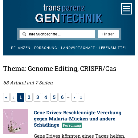
PFLANZEN · FORSCHUNG · LANDWIRTSCHAFT · LEBENSMITTEL
Thema: Genome Editing, CRISPR/Cas
68 Artikel auf 7 Seiten
...
«
‹
1
2
3
4
5
6
›
»
Gene Drives: Beschleunigte Vererbung
gegen Malaria-Mücken und andere
Schädlinge
Forschung
Gene Drives könnten eines Tages helfen,