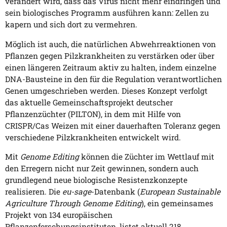
verändert wird, dass das Virus nicht mehr eindringen und
sein biologisches Programm ausführen kann: Zellen zu
kapern und sich dort zu vermehren.
Möglich ist auch, die natürlichen Abwehrreaktionen von
Pflanzen gegen Pilzkrankheiten zu verstärken oder über
einen längeren Zeitraum aktiv zu halten, indem einzelne
DNA-Bausteine in den für die Regulation verantwortlichen
Genen umgeschrieben werden. Dieses Konzept verfolgt
das aktuelle Gemeinschaftsprojekt deutscher
Pflanzenzüchter (PILTON), in dem mit Hilfe von
CRISPR/Cas Weizen mit einer dauerhaften Toleranz gegen
verschiedene Pilzkrankheiten entwickelt wird.
Mit
Genome Editing
können die Züchter im Wettlauf mit
den Erregern nicht nur Zeit gewinnen, sondern auch
grundlegend neue biologische Resistenzkonzepte
realisieren. Die
eu-sage
-Datenbank (
European Sustainable
Agriculture Through Genome Editing
), ein gemeinsames
Projekt von 134 europäischen
Pflanzenforschungsinstituten, listet aktuell 218