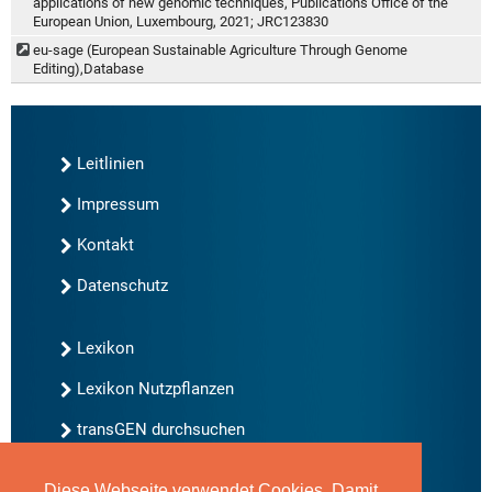
applications of new genomic techniques, Publications Office of the
European Union, Luxembourg, 2021; JRC123830
eu-sage (European Sustainable Agriculture Through Genome
Editing),Database
Leitlinien
Impressum
Kontakt
Datenschutz
Lexikon
Lexikon Nutzpflanzen
transGEN durchsuchen
Diese Webseite verwendet Cookies. Damit
Neu bei transGEN