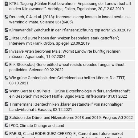
KTBL-Tagung „Kühlen Kopf bewahren - Anpassung der Landwirtschaft
an den Klimawandel“. Vorträge, Folien, Ergebnisse, 20./12.03.2019
Deutsch, C.A. et al. (2018): Increase in crop losses to insect pests in a
warming climate. Science 361(6405)
Klimawandel: Zeitdruck in der Pflanzenzüchtung, top agrar, 26.03.2019
„Hitze und Dürre haben den Weizen besonders stark getroffen“;
Interview mit Frank Ordon. Spiegel, 23.09.2019
Invasive Arten bedrohen Mais: Womit Landwirte künftig rechnen
müssen. Agrarheute, 11.07.2024
Erik Stockstad, Gene-edited wheat resists dreaded fungus without
pesticides. Science 09.02.2022
Wie grüne Gentechnik dem Getreideanbau helfen könnte. Die ZEIT,
08.10.2021
Wenn Gerste CRISPeRt – Grüne Biotechnologie in der Landwirtschaft;
ein Gespräch mit Robert Hoffie. Sigrid März, RiffReporter 31.01.2022
Timmermans: Gentechniken „klarer Bestandteil“ von nachhaltiger
Landwirtschaft. Euractiv, 02.12.2021
Schäden der Dürre- und Hitzeextreme 2018 und 2019. Prognos AG 2022
IPCC, Climate Change and Land
PARISI, C. and RODRIGUEZ CEREZO, E., Current and future market