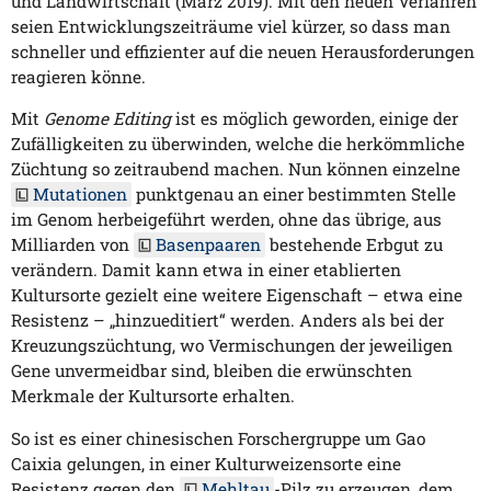
und Landwirtschaft (März 2019). Mit den neuen Verfahren
seien Entwicklungszeiträume viel kürzer, so dass man
schneller und effizienter auf die neuen Herausforderungen
reagieren könne.
Mit
Genome Editing
ist es möglich geworden, einige der
Zufälligkeiten zu überwinden, welche die herkömmliche
Züchtung so zeitraubend machen. Nun können einzelne
Mutationen
punktgenau an einer bestimmten Stelle
im Genom herbeigeführt werden, ohne das übrige, aus
Milliarden von
Basenpaaren
bestehende Erbgut zu
verändern. Damit kann etwa in einer etablierten
Kultursorte gezielt eine weitere Eigenschaft – etwa eine
Resistenz – „hinzueditiert“ werden. Anders als bei der
Kreuzungszüchtung, wo Vermischungen der jeweiligen
Gene unvermeidbar sind, bleiben die erwünschten
Merkmale der Kultursorte erhalten.
So ist es einer chinesischen Forschergruppe um Gao
Caixia gelungen, in einer Kulturweizensorte eine
Resistenz gegen den
Mehltau
-Pilz zu erzeugen, dem