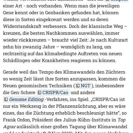
einer Art - noch vorhanden. Wenn man die jeweiligen
Gene kennt oder in Genbanken gefunden hat, können
diese in Sorten eingekreuzt werden und so deren
Widerstandskraft verbessern. Doch der klassische Weg –
kreuzen, die besten Nachkommen auswählen, immer
wieder rückkreuzen – braucht viel Zeit: Je nach Kulturart
zehn bis zwanzig Jahre – womöglich zu lang, um
rechtzeitig auf das klimabedingte Auftreten von neuen
Schädlingen oder Krankheiten reagieren zu können.
Gerade weil das Tempo des Klimawandels den Züchtern
so wenig Zeit lässt ihre Sorten anzupassen, kommen die
Neuen genomischen Techniken (
NGT
), insbesondere
die Gen-Schere
CRISPR/Cas
und andere
Genome Editing
-Verfahren, ins Spiel. „CRISPR/Cas ist
nur ein Werkzeug in der Pflanzenzüchtung, aber es wäre
eines, das die Züchtung erheblich beschleunigt hätte“, so
Frank Ordon, Präsident des Julius-Kühn-Instituts in
Top
Agrar
anlässlich einer großen Tagung über Klimawandel