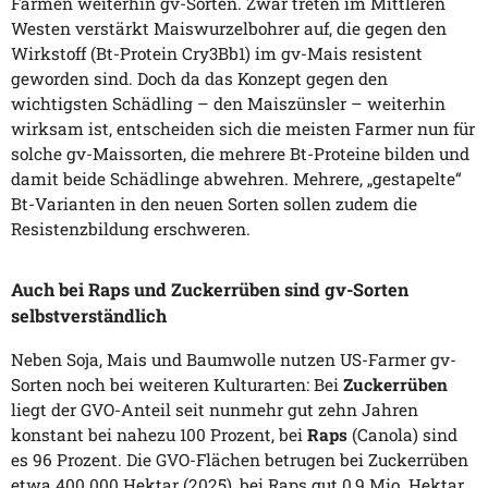
Farmen weiterhin gv-Sorten. Zwar treten im Mittleren
Westen verstärkt Maiswurzelbohrer auf, die gegen den
Wirkstoff (Bt-Protein Cry3Bb1) im gv-Mais resistent
geworden sind. Doch da das Konzept gegen den
wichtigsten Schädling – den Maiszünsler – weiterhin
wirksam ist, entscheiden sich die meisten Farmer nun für
solche gv-Maissorten, die mehrere Bt-Proteine bilden und
damit beide Schädlinge abwehren. Mehrere, „gestapelte“
Bt-Varianten in den neuen Sorten sollen zudem die
Resistenzbildung erschweren.
Auch bei Raps und Zuckerrüben sind gv-Sorten
selbstverständlich
Neben Soja, Mais und Baumwolle nutzen US-Farmer gv-
Sorten noch bei weiteren Kulturarten: Bei
Zuckerrüben
liegt der GVO-Anteil seit nunmehr gut zehn Jahren
konstant bei nahezu 100 Prozent, bei
Raps
(Canola) sind
es 96 Prozent. Die GVO-Flächen betrugen bei Zuckerrüben
etwa 400.000 Hektar (2025), bei Raps gut 0,9 Mio. Hektar