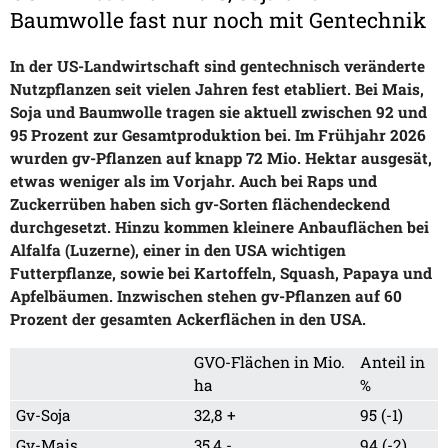
Baumwolle fast nur noch mit Gentechnik
In der US-Landwirtschaft sind gentechnisch veränderte
Nutzpflanzen seit vielen Jahren fest etabliert. Bei Mais,
Soja und Baumwolle tragen sie aktuell zwischen 92 und
95 Prozent zur Gesamtproduktion bei. Im Frühjahr 2026
wurden gv-Pflanzen auf knapp 72 Mio. Hektar ausgesät,
etwas weniger als im Vorjahr. Auch bei Raps und
Zuckerrüben haben sich gv-Sorten flächendeckend
durchgesetzt. Hinzu kommen kleinere Anbauflächen bei
Alfalfa (Luzerne), einer in den USA wichtigen
Futterpflanze, sowie bei Kartoffeln, Squash, Papaya und
Apfelbäumen. Inzwischen stehen gv-Pflanzen auf 60
Prozent der gesamten Ackerflächen in den USA.
GVO-Flächen in Mio.
Anteil in
ha
%
Gv-Soja
32,8 +
95 (-1)
Gv-Mais
35,4 -
94 (-2)